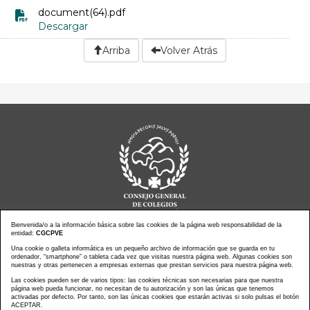
document(64).pdf
Descargar
Arriba
Volver Atrás
Bienvenida/o a la información básica sobre las cookies de la página web responsabilidad de la
entidad:
CGCPVE
Noticias actualidad
Agenda de Actos
Una cookie o galleta informática es un pequeño archivo de información que se guarda en tu
ordenador, “smartphone” o tableta cada vez que visitas nuestra página web. Algunas cookies son
Revistas
PressClip
nuestras y otras pertenecen a empresas externas que prestan servicios para nuestra página web.
Multimedias
Contacto
Las cookies pueden ser de varios tipos: las cookies técnicas son necesarias para que nuestra
página web pueda funcionar, no necesitan de tu autorización y son las únicas que tenemos
Aviso Legal
Política Privacidad
activadas por defecto. Por tanto, son las únicas cookies que estarán activas si solo pulsas el botón
Política Cookies
Mapa web
ACEPTAR.