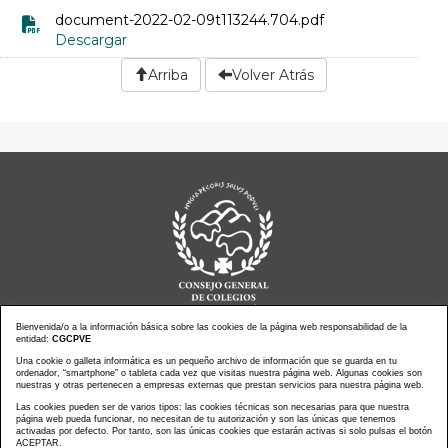
document-2022-02-09t113244.704.pdf
Descargar
Arriba
Volver Atrás
Bienvenida/o a la información básica sobre las cookies de la página web responsabilidad de la
entidad:
CGCPVE
Noticias actualidad
Agenda de Actos
Una cookie o galleta informática es un pequeño archivo de información que se guarda en tu
ordenador, “smartphone” o tableta cada vez que visitas nuestra página web. Algunas cookies son
Revistas
PressClip
nuestras y otras pertenecen a empresas externas que prestan servicios para nuestra página web.
Multimedias
Contacto
Las cookies pueden ser de varios tipos: las cookies técnicas son necesarias para que nuestra
página web pueda funcionar, no necesitan de tu autorización y son las únicas que tenemos
Aviso Legal
Política Privacidad
activadas por defecto. Por tanto, son las únicas cookies que estarán activas si solo pulsas el botón
Política Cookies
Mapa web
ACEPTAR.