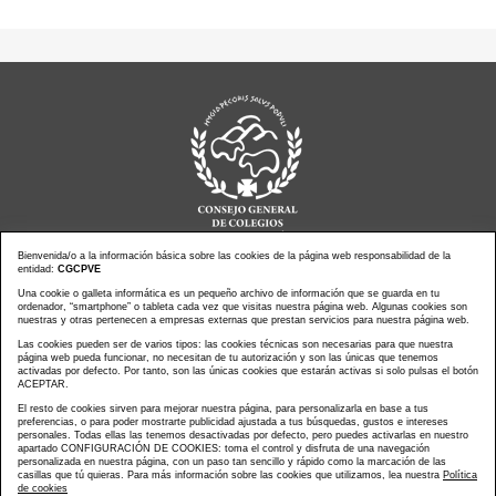
Bienvenida/o a la información básica sobre las cookies de la página web responsabilidad de la
entidad:
CGCPVE
Noticias actualidad
Agenda de Actos
Una cookie o galleta informática es un pequeño archivo de información que se guarda en tu
ordenador, “smartphone” o tableta cada vez que visitas nuestra página web. Algunas cookies son
Revistas
PressClip
nuestras y otras pertenecen a empresas externas que prestan servicios para nuestra página web.
Multimedias
Contacto
Las cookies pueden ser de varios tipos: las cookies técnicas son necesarias para que nuestra
página web pueda funcionar, no necesitan de tu autorización y son las únicas que tenemos
Aviso Legal
Política Privacidad
activadas por defecto. Por tanto, son las únicas cookies que estarán activas si solo pulsas el botón
Política Cookies
Mapa web
ACEPTAR.
El resto de cookies sirven para mejorar nuestra página, para personalizarla en base a tus
preferencias, o para poder mostrarte publicidad ajustada a tus búsquedas, gustos e intereses
personales. Todas ellas las tenemos desactivadas por defecto, pero puedes activarlas en nuestro
apartado CONFIGURACIÓN DE COOKIES: toma el control y disfruta de una navegación
personalizada en nuestra página, con un paso tan sencillo y rápido como la marcación de las
Copyright © CONSEJO GENERAL DE COLEGIOS DE LA
casillas que tú quieras. Para más información sobre las cookies que utilizamos, lea nuestra
Política
de cookies