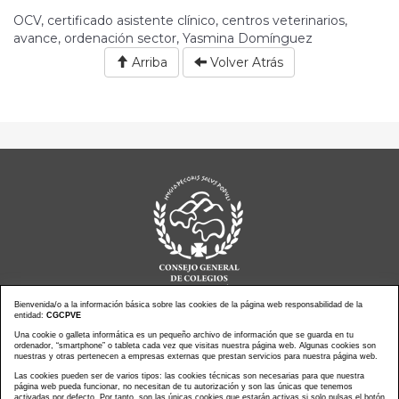
OCV, certificado asistente clínico, centros veterinarios,
avance, ordenación sector, Yasmina Domínguez
Arriba
Volver Atrás
Bienvenida/o a la información básica sobre las cookies de la página web responsabilidad de la
entidad:
CGCPVE
Una cookie o galleta informática es un pequeño archivo de información que se guarda en tu
Noticias actualidad
Agenda de Actos
ordenador, “smartphone” o tableta cada vez que visitas nuestra página web. Algunas cookies son
Revistas
PressClip
nuestras y otras pertenecen a empresas externas que prestan servicios para nuestra página web.
Multimedias
Contacto
Las cookies pueden ser de varios tipos: las cookies técnicas son necesarias para que nuestra
página web pueda funcionar, no necesitan de tu autorización y son las únicas que tenemos
Aviso Legal
Política Privacidad
activadas por defecto. Por tanto, son las únicas cookies que estarán activas si solo pulsas el botón