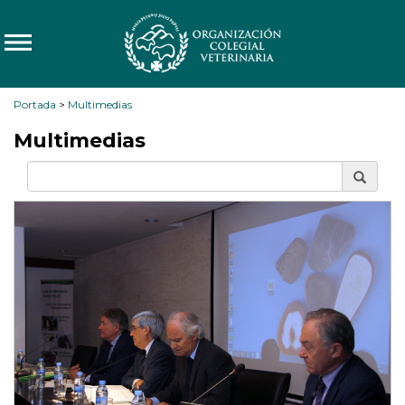
Portada
>
Multimedias
Multimedias