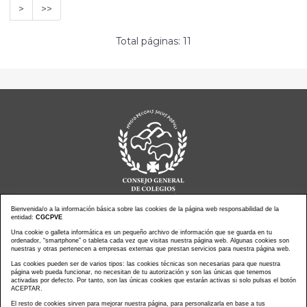
>
>>
Total páginas: 11
Bienvenida/o a la información básica sobre las cookies de la página web responsabilidad de la
entidad:
CGCPVE
Noticias actualidad
Agenda de Actos
Una cookie o galleta informática es un pequeño archivo de información que se guarda en tu
ordenador, “smartphone” o tableta cada vez que visitas nuestra página web. Algunas cookies son
Revistas
PressClip
nuestras y otras pertenecen a empresas externas que prestan servicios para nuestra página web.
Multimedias
Contacto
Las cookies pueden ser de varios tipos: las cookies técnicas son necesarias para que nuestra
página web pueda funcionar, no necesitan de tu autorización y son las únicas que tenemos
Aviso Legal
Política Privacidad
activadas por defecto. Por tanto, son las únicas cookies que estarán activas si solo pulsas el botón
Política Cookies
Mapa web
ACEPTAR.
El resto de cookies sirven para mejorar nuestra página, para personalizarla en base a tus