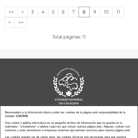
<<
<
3
4
5
6
7
8
9
10
11
>
>>
Total páginas: 11
Bienvenida/o a la información básica sobre las cookies de la página web responsabilidad de la
entidad:
CGCPVE
Noticias actualidad
Agenda de Actos
Una cookie o galleta informática es un pequeño archivo de información que se guarda en tu
ordenador, “smartphone” o tableta cada vez que visitas nuestra página web. Algunas cookies son
Revistas
PressClip
nuestras y otras pertenecen a empresas externas que prestan servicios para nuestra página web.
Multimedias
Contacto
Las cookies pueden ser de varios tipos: las cookies técnicas son necesarias para que nuestra