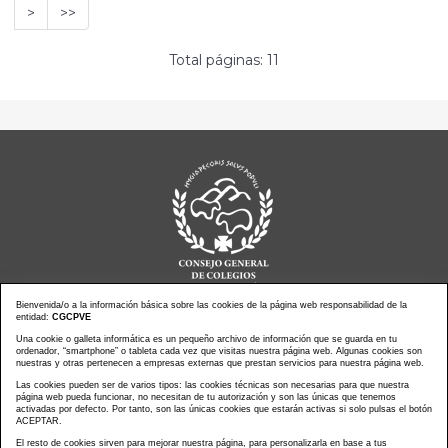
>
>>
Total páginas: 11
Bienvenida/o a la información básica sobre las cookies de la página web responsabilidad de la
entidad:
CGCPVE
Noticias actualidad
Agenda de Actos
Una cookie o galleta informática es un pequeño archivo de información que se guarda en tu
ordenador, “smartphone” o tableta cada vez que visitas nuestra página web. Algunas cookies son
Revistas
PressClip
nuestras y otras pertenecen a empresas externas que prestan servicios para nuestra página web.
Multimedias
Contacto
Las cookies pueden ser de varios tipos: las cookies técnicas son necesarias para que nuestra
página web pueda funcionar, no necesitan de tu autorización y son las únicas que tenemos
Aviso Legal
Política Privacidad
activadas por defecto. Por tanto, son las únicas cookies que estarán activas si solo pulsas el botón
Política Cookies
Mapa web
ACEPTAR.
El resto de cookies sirven para mejorar nuestra página, para personalizarla en base a tus