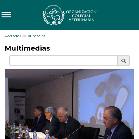
Portada
>
Multimedias
Multimedias