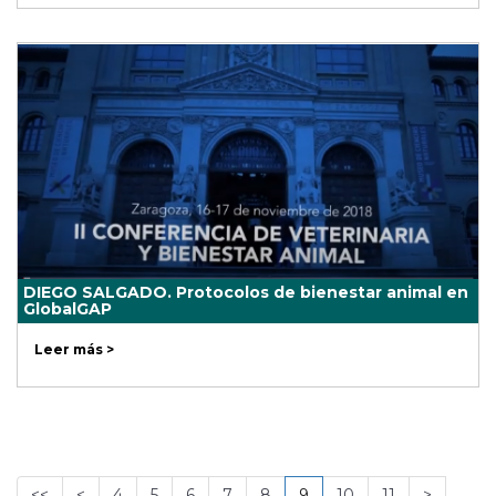
DIEGO SALGADO. Protocolos de bienestar animal en
GlobalGAP
Leer más >
<<
<
4
5
6
7
8
9
10
11
>