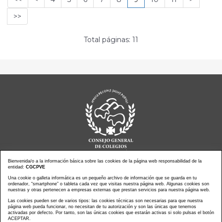
>>
Total páginas: 11
Bienvenida/o a la información básica sobre las cookies de la página web responsabilidad de la
entidad:
CGCPVE
Noticias actualidad
Agenda de Actos
Una cookie o galleta informática es un pequeño archivo de información que se guarda en tu
ordenador, “smartphone” o tableta cada vez que visitas nuestra página web. Algunas cookies son
Revistas
PressClip
nuestras y otras pertenecen a empresas externas que prestan servicios para nuestra página web.
Multimedias
Contacto
Las cookies pueden ser de varios tipos: las cookies técnicas son necesarias para que nuestra
página web pueda funcionar, no necesitan de tu autorización y son las únicas que tenemos
Aviso Legal
Política Privacidad
activadas por defecto. Por tanto, son las únicas cookies que estarán activas si solo pulsas el botón
Política Cookies
Mapa web
ACEPTAR.