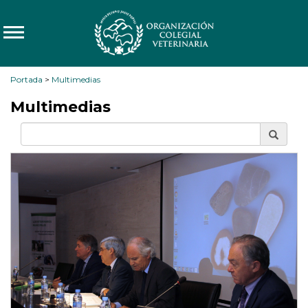
Portada
>
Multimedias
Multimedias