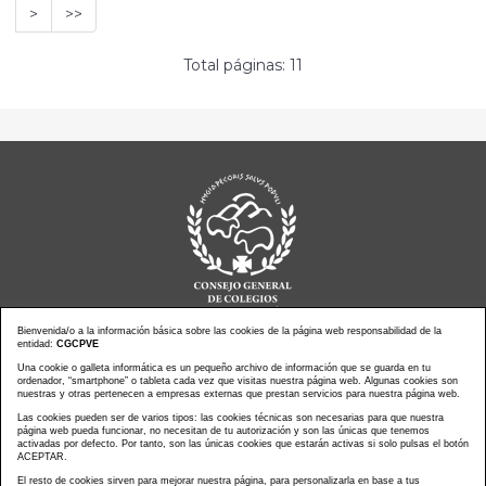
>
>>
Total páginas: 11
Bienvenida/o a la información básica sobre las cookies de la página web responsabilidad de la
entidad:
CGCPVE
Noticias actualidad
Agenda de Actos
Una cookie o galleta informática es un pequeño archivo de información que se guarda en tu
ordenador, “smartphone” o tableta cada vez que visitas nuestra página web. Algunas cookies son
Revistas
PressClip
nuestras y otras pertenecen a empresas externas que prestan servicios para nuestra página web.
Multimedias
Contacto
Las cookies pueden ser de varios tipos: las cookies técnicas son necesarias para que nuestra
página web pueda funcionar, no necesitan de tu autorización y son las únicas que tenemos
Aviso Legal
Política Privacidad
activadas por defecto. Por tanto, son las únicas cookies que estarán activas si solo pulsas el botón
Política Cookies
Mapa web
ACEPTAR.
El resto de cookies sirven para mejorar nuestra página, para personalizarla en base a tus