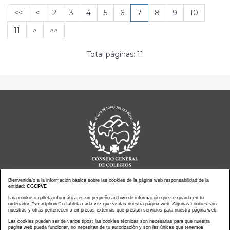
<<
<
2
3
4
5
6
7
8
9
10
11
>
>>
Total páginas: 11
Bienvenida/o a la información básica sobre las cookies de la página web responsabilidad de la
entidad:
CGCPVE
Una cookie o galleta informática es un pequeño archivo de información que se guarda en tu
Noticias actualidad
Agenda de Actos
ordenador, “smartphone” o tableta cada vez que visitas nuestra página web. Algunas cookies son
Revistas
PressClip
nuestras y otras pertenecen a empresas externas que prestan servicios para nuestra página web.
Multimedias
Contacto
Las cookies pueden ser de varios tipos: las cookies técnicas son necesarias para que nuestra
página web pueda funcionar, no necesitan de tu autorización y son las únicas que tenemos