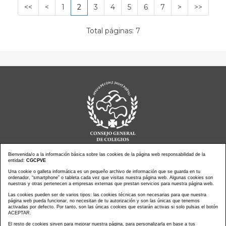
<<
<
1
2
3
4
5
6
7
>
>>
Total páginas: 7
Bienvenida/o a la información básica sobre las cookies de la página web responsabilidad de la
entidad:
CGCPVE
Noticias actualidad
Agenda de Actos
Una cookie o galleta informática es un pequeño archivo de información que se guarda en tu
ordenador, “smartphone” o tableta cada vez que visitas nuestra página web. Algunas cookies son
Revistas
PressClip
nuestras y otras pertenecen a empresas externas que prestan servicios para nuestra página web.
Multimedias
Contacto
Las cookies pueden ser de varios tipos: las cookies técnicas son necesarias para que nuestra
página web pueda funcionar, no necesitan de tu autorización y son las únicas que tenemos
Aviso Legal
Política Privacidad
activadas por defecto. Por tanto, son las únicas cookies que estarán activas si solo pulsas el botón
Política Cookies
Mapa web
ACEPTAR.
El resto de cookies sirven para mejorar nuestra página, para personalizarla en base a tus