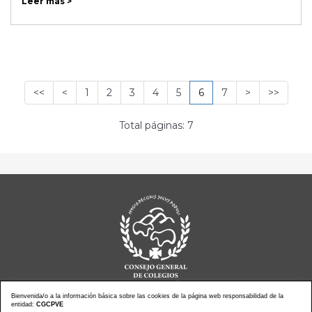
Leer más >
<<
<
1
2
3
4
5
6
7
>
>>
Total páginas: 7
Bienvenida/o a la información básica sobre las cookies de la página web responsabilidad de la
entidad:
CGCPVE