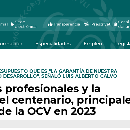
Sede
Canal
mail
Transparencia
Prescrivet
electrónica
denun
ormación
Especialidades
Empleo
Legisl
SUPUESTO QUE ES "LA GARANTÍA DE NUESTRA
O DESARROLLO"
,
SEÑALÓ LUIS ALBERTO CALVO
 profesionales y la
 centenario, principal
 de la OCV en 2023