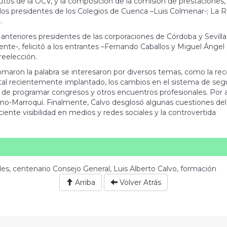
tutos de la OCV, y la composición de la comisión de prestaciones
los presidentes de los Colegios de Cuenca –Luis Colmenar-; La Ri
.
anteriores presidentes de las corporaciones de Córdoba y Sevilla
te-, felicitó a los entrantes –Fernando Caballos y Miguel Ángel 
reelección.
tomaron la palabra se interesaron por diversos temas, como la re
gital recientemente implantado, los cambios en el sistema de seg
a de programar congresos y otros encuentros profesionales. Por 
pano-Marroquí. Finalmente, Calvo desglosó algunas cuestiones de
iente visibilidad en medios y redes sociales y la controvertida
es, centenario Consejo General, Luis Alberto Calvo, formación
Arriba
Volver Atrás