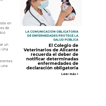
iste en
les de
LA COMUNICACIÓN OBLIGATORIA
licó
DE ENFERMEDADES PROTEGE LA
SALUD PÚBLICA
ar un
El Colegio de
a Una
Veterinarios de Alicante
recuerda el deber de
notificar determinadas
ferentes
enfermedades de
a una
declaración obligatoria
Leer más >