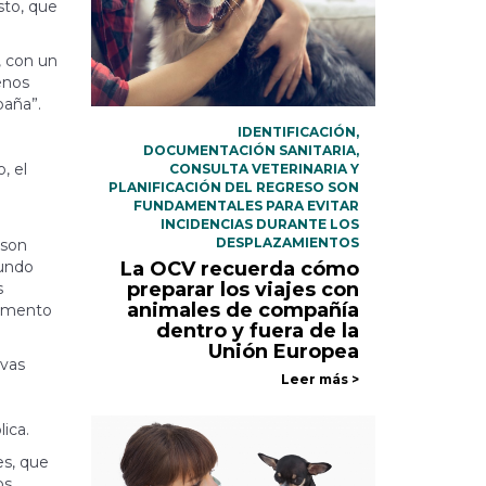
sto, que
, con un
enos
paña”.
IDENTIFICACIÓN,
DOCUMENTACIÓN SANITARIA,
, el
CONSULTA VETERINARIA Y
PLANIFICACIÓN DEL REGRESO SON
FUNDAMENTALES PARA EVITAR
INCIDENCIAS DURANTE LOS
DESPLAZAMIENTOS
 son
La OCV recuerda cómo
mundo
preparar los viajes con
s
animales de compañía
momento
dentro y fuera de la
Unión Europea
ivas
Leer más >
ica.
es, que
os