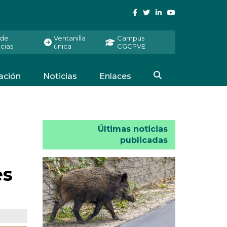
 de
Ventanilla
Campus
cias
única
CGCPVE
ación
Noticias
Enlaces
Últimas noticias
publicadas
es