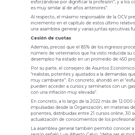
esforzándose por dignificar la profesión”, y a los 
es muy similar al de años anteriores”.
Al respecto, el máximo responsable de la OCV prec
incremento en el capítulo de estos último relativ
una asamblea general y varias juntas ejecutivas f
Cesión de cuotas
Además, precisó que el 85% de los ingresos procede
número de veterinarios que ha visto reducida su c
desempleo ha estado en un promedio de 450 prof
Por su parte, el consejero de Asuntos Económicos,
“realistas, potentes y ajustados a la demandas qu
muy cambiante”. En concreto, ahondó en el “esf
pueden acceder a cursos y seminarios con un gas
con una inflación muy elevada”.
En concreto, a lo largo de la 2022 más de 12.000 v
impulsadas desde la Organización, en materias de 
ponentes, distribuidas entre 21 cursos online, 30 s
actualización de conocimientos de los profesionale
La asamblea general también permitió conocer a lo
según señaló Luis Alberto Calvo, “debe ser el mot