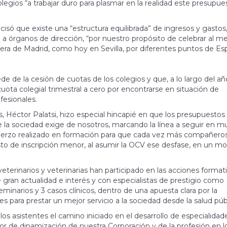
colegios “a trabajar duro para plasmar en la realidad este presupue
isó que existe una “estructura equilibrada” de ingresos y gastos
o a órganos de dirección, “por nuestro propósito de celebrar al m
uera de Madrid, como hoy en Sevilla, por diferentes puntos de Es
 de la cesión de cuotas de los colegios y que, a lo largo del año
uota colegial trimestral a cero por encontrarse en situación de
esionales.
 Héctor Palatsi, hizo especial hincapié en que los presupuestos
e la sociedad exige de nosotros, marcando la línea a seguir en 
uerzo realizado en formación para que cada vez más compañero
to de inscripción menor, al asumir la OCV ese desfase, en un 
eterinarios y veterinarias han participado en las acciones format
gran actualidad e interés y con especialistas de prestigio como
eminarios y 3 casos clínicos, dentro de una apuesta clara por la
s para prestar un mejor servicio a la sociedad desde la salud públ
s asistentes el camino iniciado en el desarrollo de especialidad
or de dinamización de nuestra Corporación y de la profesión en l