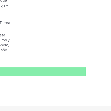
, que
oja –
 –
Perea-,
ceta
uros y
ahora,
l año