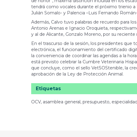
de honor”, máxima distinción incluida en los esta
tendrá como vocales durante el próximo trienio a 
Julián Somalo- y Palencia –Luis Fernando Román-
Además, Calvo tuvo palabras de recuerdo para los 
Antonio Arenas e Ignacio Oroquieta, respectivamen
y al de Alicante, Gonzalo Moreno, por su reciente 
En el trascurso de la sesión, los presidentes que 
electrónica, el funcionamiento del certificado di
la conveniencia de coordinar las agendas a la hor
está previsto celebrar la Cumbre Veterinaria His
que concluye, como el sello VetSOStenible, la crec
aprobación de la Ley de Protección Animal.
Etiquetas
OCV, asamblea general, presupuesto, especialidad