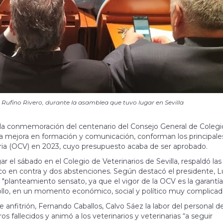
y Rufino Rivero, durante la asamblea que tuvo lugar en Sevilla
 y la conmemoración del centenario del Consejo General de Colegi
 la mejora en formación y comunicación, conforman los principale
aria (OCV) en 2023, cuyo presupuesto acaba de ser aprobado.
 el sábado en el Colegio de Veterinarios de Sevilla, respaldó las
co en contra y dos abstenciones. Según destacó el presidente, L
"planteamiento sensato, ya que el vigor de la OCV es la garantí
ollo, en un momento económico, social y político muy complicad
 anfitrión, Fernando Caballos, Calvo Sáez la labor del personal de
 fallecidos y animó a los veterinarios y veterinarias “a seguir