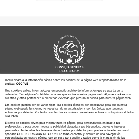
Bienvenida/o a la información básica sobre las cookies de la página web responsabilidad de la
entidad:
CGCPVE
Noticias actualidad
Agenda de Actos
Una cookie o galleta informática es un pequeño archivo de información que se guarda en tu
ordenador, “smartphone” o tableta cada vez que visitas nuestra página web. Algunas cookies son
Revistas
PressClip
nuestras y otras pertenecen a empresas externas que prestan servicios para nuestra página web.
Multimedias
Contacto
Las cookies pueden ser de varios tipos: las cookies técnicas son necesarias para que nuestra
página web pueda funcionar, no necesitan de tu autorización y son las únicas que tenemos
Aviso Legal
Política Privacidad
activadas por defecto. Por tanto, son las únicas cookies que estarán activas si solo pulsas el botón
Política Cookies
Mapa web
ACEPTAR.
El resto de cookies sirven para mejorar nuestra página, para personalizarla en base a tus
preferencias, o para poder mostrarte publicidad ajustada a tus búsquedas, gustos e intereses
personales. Todas ellas las tenemos desactivadas por defecto, pero puedes activarlas en nuestro
apartado CONFIGURACIÓN DE COOKIES: toma el control y disfruta de una navegación
personalizada en nuestra página, con un paso tan sencillo y rápido como la marcación de las