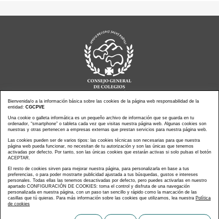
Bienvenida/o a la información básica sobre las cookies de la página web responsabilidad de la
entidad:
CGCPVE
Una cookie o galleta informática es un pequeño archivo de información que se guarda en tu
Noticias actualidad
Agenda de Actos
ordenador, “smartphone” o tableta cada vez que visitas nuestra página web. Algunas cookies son
Revistas
PressClip
nuestras y otras pertenecen a empresas externas que prestan servicios para nuestra página web.
Multimedias
Contacto
Las cookies pueden ser de varios tipos: las cookies técnicas son necesarias para que nuestra
página web pueda funcionar, no necesitan de tu autorización y son las únicas que tenemos
Aviso Legal
Política Privacidad
activadas por defecto. Por tanto, son las únicas cookies que estarán activas si solo pulsas el botón
Política Cookies
Mapa web
ACEPTAR.
El resto de cookies sirven para mejorar nuestra página, para personalizarla en base a tus
preferencias, o para poder mostrarte publicidad ajustada a tus búsquedas, gustos e intereses
personales. Todas ellas las tenemos desactivadas por defecto, pero puedes activarlas en nuestro
apartado CONFIGURACIÓN DE COOKIES: toma el control y disfruta de una navegación
personalizada en nuestra página, con un paso tan sencillo y rápido como la marcación de las
Copyright © CONSEJO GENERAL DE COLEGIOS DE LA
casillas que tú quieras. Para más información sobre las cookies que utilizamos, lea nuestra
Política
de cookies
PROFESIÓN VETERINARIA DE ESPAÑA
Diseñado y desarrollado por tu equipo
Im3diA comunicación 🚀