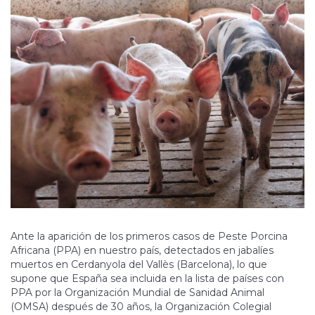
Ante la aparición de los primeros casos de Peste Porcina
Africana (PPA) en nuestro país, detectados en jabalíes
muertos en Cerdanyola del Vallès (Barcelona), lo que
supone que España sea incluida en la lista de países con
PPA por la Organización Mundial de Sanidad Animal
(OMSA) después de 30 años, la Organización Colegial