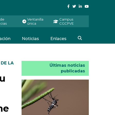
 de
Ventanilla
Campus
cias
única
CGCPVE
ación
Noticias
Enlaces
 DE LA
Últimas noticias
publicadas
su
ne