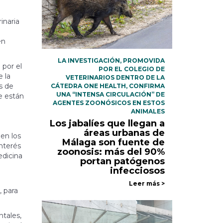
inaria
en
LA INVESTIGACIÓN, PROMOVIDA
 por el
POR EL COLEGIO DE
 la
VETERINARIOS DENTRO DE LA
as de
CÁTEDRA ONE HEALTH, CONFIRMA
UNA “INTENSA CIRCULACIÓN” DE
e están
AGENTES ZOONÓSICOS EN ESTOS
ANIMALES
Los jabalíes que llegan a
áreas urbanas de
 en los
Málaga son fuente de
interés
zoonosis: más del 90%
edicina
portan patógenos
infecciosos
Leer más >
, para
ntales,