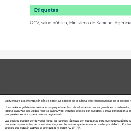
Etiquetas
OCV, salud pública, Ministerio de Sanidad, Agenci
Bienvenida/o a la información básica sobre las cookies de la página web responsabilidad de la entidad:
Una cookie o galleta informática es un pequeño archivo de información que se guarda en tu ordenador,
tableta cada vez que visitas nuestra página web. Algunas cookies son nuestras y otras pertenecen a 
que prestan servicios para nuestra página web.
Noticias actualidad
Agenda d
Las cookies pueden ser de varios tipos: las cookies técnicas son necesarias para que nuestra página
funcionar, no necesitan de tu autorización y son las únicas que tenemos activadas por defecto. Por tan
cookies que estarán activas si solo pulsas el botón ACEPTAR.