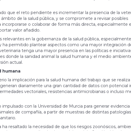
 que el reto pendiente es incrementar la presencia de la veter
 ámbito de la salud pública, y se compromete a revisar posibles
a incorporarse o colaborar de forma más directa, especialmente 
ortar valor añadido.
relevantes en la gobernanza de la salud pública, especialmente
, y ha permitido plantear aspectos como una mayor integración de
 veterinaria tenga una mayor presencia en las políticas e iniciativ
nes donde la sanidad animal la salud humana y el medio ambient
sión actual.
ud humana
io la implicación para la salud humana del trabajo que se realiza
os generan diariamente una gran cantidad de datos con potencial 
nfermedades vectoriales, resistencias antimicrobianas o incluso m
o impulsado con la Universidad de Murcia para generar evidencia
nimales de compañía, a partir de muestras de distintas patologías
anitario.
a ha resaltado la necesidad de que los riesgos zoonósicos, ambie