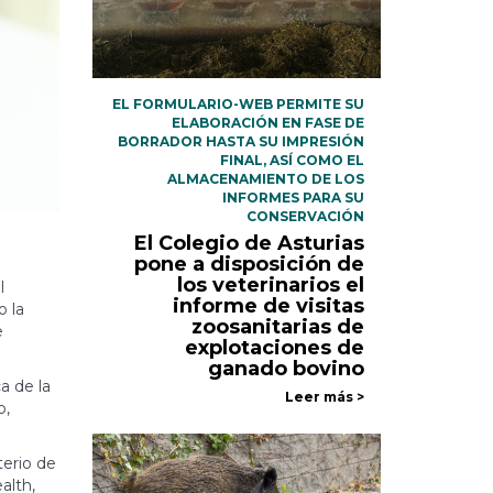
EL FORMULARIO-WEB PERMITE SU
ELABORACIÓN EN FASE DE
BORRADOR HASTA SU IMPRESIÓN
FINAL, ASÍ COMO EL
ALMACENAMIENTO DE LOS
INFORMES PARA SU
CONSERVACIÓN
El Colegio de Asturias
pone a disposición de
los veterinarios el
l
informe de visitas
o la
zoosanitarias de
e
explotaciones de
ganado bovino
a de la
Leer más >
o,
terio de
alth,