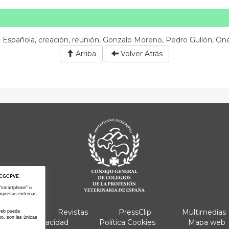
a Española, creación, reunión, Gonzalo Moreno, Pedro Gullón, On
Arriba
Volver Atrás
CGCPVE
 “smartphone” o
empresas externas
e Actos
Revistas
PressClip
Multimedias
 web pueda
to, son las únicas
Política Privacidad
Política Cookies
Mapa web