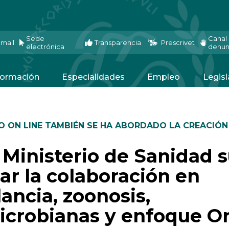
Sede
Canal
mail
Transparencia
Prescrivet
electrónica
denun
ormación
Especialidades
Empleo
Legisl
O ON LINE TAMBIÉN SE HA ABORDADO LA CREACIÓN
 Ministerio de Sanidad 
ar la colaboración en
lancia, zoonosis,
microbianas y enfoque O