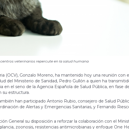
s centros veterinarios repercute en la salud humana
naria (OCV), Gonzalo Moreno, ha mantenido hoy una reunión con e
ud del Ministerio de Sanidad, Pedro Gullón a quien ha transmitid
ria en el seno de la Agencia Española de Salud Pública, en fase d
 su estructura.
ambién han participado Antonio Rubio, consejero de Salud Públic
dinación de Alertas y Emergencias Sanitarias, y Fernando Riesc
ón General su disposición a reforzar la colaboración con el Minis
gilancia, zoonosis, resistencias antimicrobianas y enfoque One He