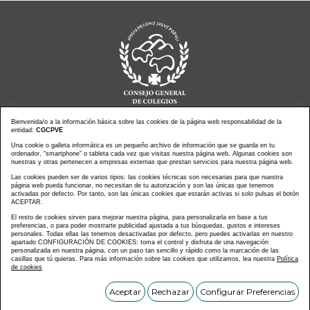
Bienvenida/o a la información básica sobre las cookies de la página web responsabilidad de la
entidad:
CGCPVE
Una cookie o galleta informática es un pequeño archivo de información que se guarda en tu
Noticias actualidad
Agenda de Actos
ordenador, “smartphone” o tableta cada vez que visitas nuestra página web. Algunas cookies son
Revistas
PressClip
nuestras y otras pertenecen a empresas externas que prestan servicios para nuestra página web.
Multimedias
Contacto
Las cookies pueden ser de varios tipos: las cookies técnicas son necesarias para que nuestra
página web pueda funcionar, no necesitan de tu autorización y son las únicas que tenemos
Aviso Legal
Política Privacidad
activadas por defecto. Por tanto, son las únicas cookies que estarán activas si solo pulsas el botón
Política Cookies
Mapa web
ACEPTAR.
El resto de cookies sirven para mejorar nuestra página, para personalizarla en base a tus
preferencias, o para poder mostrarte publicidad ajustada a tus búsquedas, gustos e intereses
personales. Todas ellas las tenemos desactivadas por defecto, pero puedes activarlas en nuestro
apartado CONFIGURACIÓN DE COOKIES: toma el control y disfruta de una navegación
personalizada en nuestra página, con un paso tan sencillo y rápido como la marcación de las
Copyright © CONSEJO GENERAL DE COLEGIOS DE LA
casillas que tú quieras. Para más información sobre las cookies que utilizamos, lea nuestra
Política
de cookies
PROFESIÓN VETERINARIA DE ESPAÑA
Diseñado y desarrollado por tu equipo
Im3diA comunicación 🚀
Aceptar
Rechazar
Configurar Preferencias