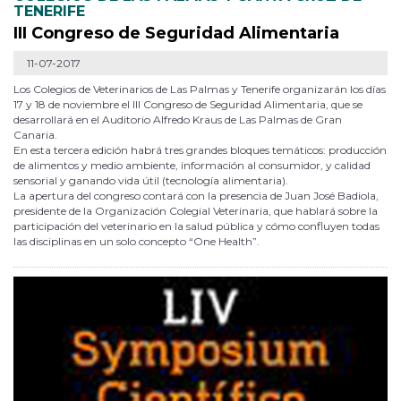
TENERIFE
III Congreso de Seguridad Alimentaria
11-07-2017
Los Colegios de Veterinarios de Las Palmas y Tenerife organizarán los días
17 y 18 de noviembre el III Congreso de Seguridad Alimentaria, que se
desarrollará en el Auditorio Alfredo Kraus de Las Palmas de Gran
Canaria.
En esta tercera edición habrá tres grandes bloques temáticos: producción
de alimentos y medio ambiente, información al consumidor, y calidad
sensorial y ganando vida útil (tecnología alimentaria).
La apertura del congreso contará con la presencia de Juan José Badiola,
presidente de la Organización Colegial Veterinaria, que hablará sobre la
participación del veterinario en la salud pública y cómo confluyen todas
las disciplinas en un solo concepto “One Health”.