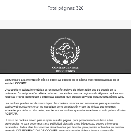
Total páginas: 326
Bienvenida/o a la información básica sobre las cookies de la página web responsabilidad de la
entidad:
CGCPVE
Una cookie o galleta informática es un pequeño archivo de información que se guarda en tu
Noticias actualidad
Agenda de Actos
ordenador, “smartphone” o tableta cada vez que visitas nuestra página web. Algunas cookies son
Revistas
PressClip
nuestras y otras pertenecen a empresas externas que prestan servicios para nuestra página web.
Multimedias
Contacto
Las cookies pueden ser de varios tipos: las cookies técnicas son necesarias para que nuestra
página web pueda funcionar, no necesitan de tu autorización y son las únicas que tenemos
Aviso Legal
Política Privacidad
activadas por defecto. Por tanto, son las únicas cookies que estarán activas si solo pulsas el botón
Política Cookies
Mapa web
ACEPTAR.
El resto de cookies sirven para mejorar nuestra página, para personalizarla en base a tus
preferencias, o para poder mostrarte publicidad ajustada a tus búsquedas, gustos e intereses
personales. Todas ellas las tenemos desactivadas por defecto, pero puedes activarlas en nuestro
apartado CONFIGURACIÓN DE COOKIES: toma el control y disfruta de una navegación