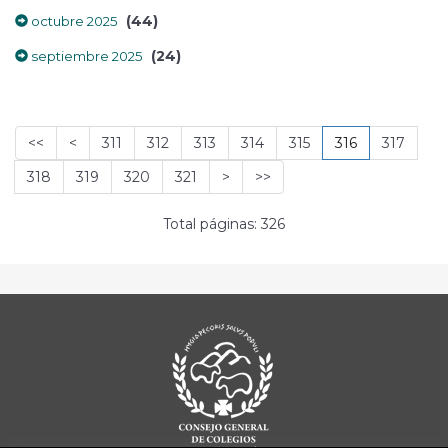
(44)
octubre 2025
(24)
septiembre 2025
<<
<
311
312
313
314
315
316
317
318
319
320
321
>
>>
Total páginas: 326