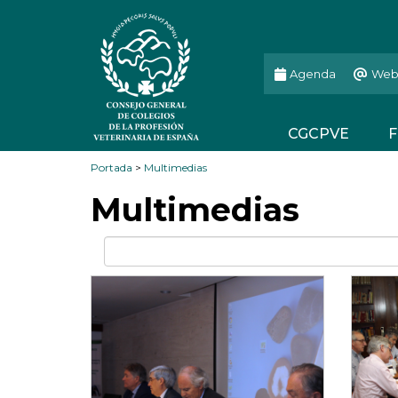
Agenda
Web
CGCPVE
F
Portada
>
Multimedias
Multimedias