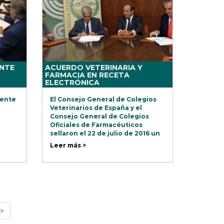
NTE
ACUERDO VETERINARIA Y
FARMACIA EN RECETA
ELECTRÓNICA
nente
El Consejo General de Colegios
Veterinarios de España y el
Consejo General de Colegios
Oficiales de Farmacéuticos
sellaron el 22 de julio de 2016 un
acuerdo marco de colaboración
Leer más >
para trabajar conjuntamente en
el sistema de receta electrónica
veterinaria.
>