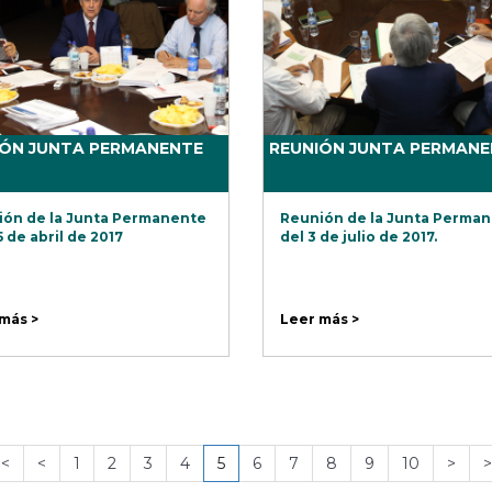
IÓN JUNTA PERMANENTE
REUNIÓN JUNTA PERMANE
ón de la Junta Permanente
Reunión de la Junta Perma
5 de abril de 2017
del 3 de julio de 2017.
más >
Leer más >
<<
<
1
2
3
4
5
6
7
8
9
10
>
>