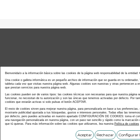
Bienvenida/o a la información básica sobre las cookies de la página web responsabilidad de la entidad:
Una cookie o galleta informática es un pequeño archivo de información que se guarda en tu ordenador,
tableta cada vez que visitas nuestra página web. Algunas cookies son nuestras y otras pertenecen a 
que prestan servicios para nuestra página web.
Noticias actualidad
Agenda d
Las cookies pueden ser de varios tipos: las cookies técnicas son necesarias para que nuestra página
funcionar, no necesitan de tu autorización y son las únicas que tenemos activadas por defecto. Por tan
cookies que estarán activas si solo pulsas el botón ACEPTAR.
El resto de cookies sirven para mejorar nuestra página, para personalizarla en base a tus preferencias,
mostrarte publicidad ajustada a tus búsquedas, gustos e intereses personales. Todas ellas las tenemo
por defecto, pero puedes activarlas en nuestro apartado CONFIGURACIÓN DE COOKIES: toma el contr
una navegación personalizada en nuestra página, con un paso tan sencillo y rápido como la marcación d
que tú quieras. Para más información sobre las cookies que utilizamos, lea nuestra
Política de cookies
Copyright © C
Aceptar
Rechazar
Configurar 