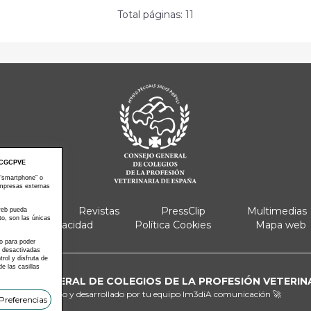
Total páginas: 11
CGCPVE
 “smartphone” o
empresas externas
e Actos
Revistas
PressClip
Multimedias
 web pueda
to, son las únicas
Política Privacidad
Política Cookies
Mapa web
 o para poder
s desactivadas
ol y disfruta de
e las casillas
ONSEJO GENERAL DE COLEGIOS DE LA PROFESIÓN VETERIN
Diseñado y desarrollado por tu equipo
Im3diA comunicación 🚀
Preferencias