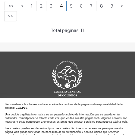
<<
<
1
2
3
4
5
6
7
8
9
>
>>
Total páginas: 11
Bienvenida/o a la información básica sobre las cookies de la página web responsabilidad de la
entidad:
CGCPVE
Una cookie o galleta informática es un pequeño archivo de información que se guarda en tu
Noticias actualidad
Agenda de Actos
ordenador, “smartphone” o tableta cada vez que visitas nuestra página web. Algunas cookies son
Revistas
PressClip
nuestras y otras pertenecen a empresas externas que prestan servicios para nuestra página web.
Multimedias
Contacto
Las cookies pueden ser de varios tipos: las cookies técnicas son necesarias para que nuestra
página web pueda funcionar, no necesitan de tu autorización y son las únicas que tenemos
Aviso Legal
Política Privacidad