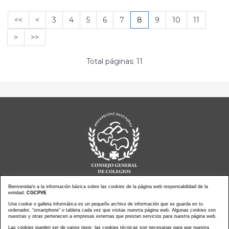
<<
<
3
4
5
6
7
8
9
10
11
>
>>
Total páginas: 11
Bienvenida/o a la información básica sobre las cookies de la página web responsabilidad de la
entidad:
CGCPVE
Noticias actualidad
Agenda de Actos
Una cookie o galleta informática es un pequeño archivo de información que se guarda en tu
ordenador, “smartphone” o tableta cada vez que visitas nuestra página web. Algunas cookies son
Revistas
PressClip
nuestras y otras pertenecen a empresas externas que prestan servicios para nuestra página web.
Multimedias
Contacto
Las cookies pueden ser de varios tipos: las cookies técnicas son necesarias para que nuestra