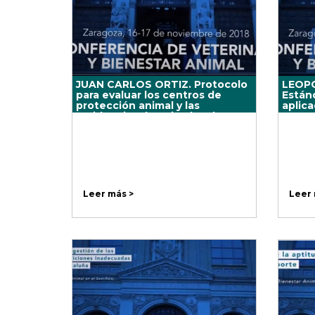
JUAN CARLOS ORTIZ. Protocolo
LEOP
para evaluar los centros de
Estánd
protección animal y las
aplica
residencias de animales de
34700
compañía.
MANA
Leer más >
Leer 