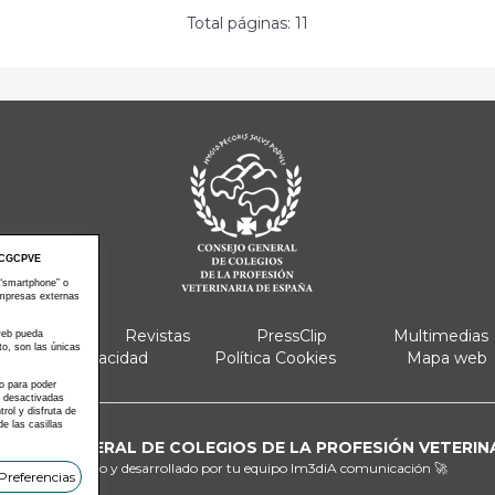
Total páginas: 11
CGCPVE
 “smartphone” o
empresas externas
e Actos
Revistas
PressClip
Multimedias
 web pueda
to, son las únicas
Política Privacidad
Política Cookies
Mapa web
 o para poder
s desactivadas
ol y disfruta de
e las casillas
ONSEJO GENERAL DE COLEGIOS DE LA PROFESIÓN VETERIN
Diseñado y desarrollado por tu equipo
Im3diA comunicación 🚀
Preferencias