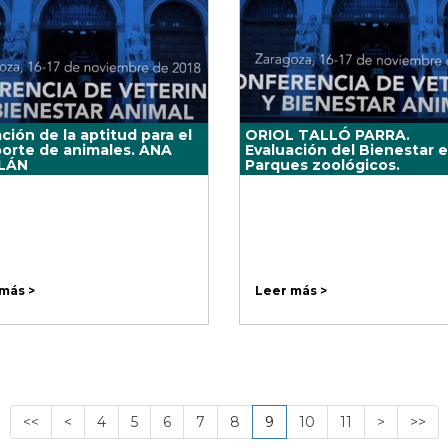
ción de la aptitud para el
ORIOL TALLÓ PARRA.
porte de animales. ANA
Evaluación del Bienestar 
LÁN
Parques zoológicos.
más >
Leer más >
<<
<
4
5
6
7
8
9
10
11
>
>>