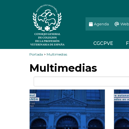
Agenda
Web
CGCPVE
F
Portada
>
Multimedias
Multimedias