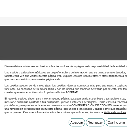
Bienvenida/o a la información básica sobre las cookies de la página web responsabilidad de la entidad:
Una cookie o galleta informática es un pequeño archivo de información que se guarda en tu ordenador,
tableta cada vez que visitas nuestra página web. Algunas cookies son nuestras y otras pertenecen a 
que prestan servicios para nuestra página web.
Noticias actualidad
Agenda d
Las cookies pueden ser de varios tipos: las cookies técnicas son necesarias para que nuestra página
funcionar, no necesitan de tu autorización y son las únicas que tenemos activadas por defecto. Por tan
cookies que estarán activas si solo pulsas el botón ACEPTAR.
El resto de cookies sirven para mejorar nuestra página, para personalizarla en base a tus preferencias,
mostrarte publicidad ajustada a tus búsquedas, gustos e intereses personales. Todas ellas las tenemo
por defecto, pero puedes activarlas en nuestro apartado CONFIGURACIÓN DE COOKIES: toma el contr
una navegación personalizada en nuestra página, con un paso tan sencillo y rápido como la marcación d
que tú quieras. Para más información sobre las cookies que utilizamos, lea nuestra
Política de cookies
Copyright © C
Aceptar
Rechazar
Configurar 