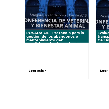
ROSADA GILI. Protocolo para la
Evalua
gestión de los abandonos o
trans
mantenimiento den
CATA
condiciones inadecuadas de
bienestar animal de équidos en
Cataluña.
Leer más >
Leer 