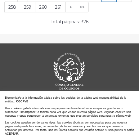
258
259
260
261
>
>>
Total páginas: 326
Bienvenida/o a la información básica sobre las cookies de la página web responsabilidad de la
entidad:
CGCPVE
Noticias actualidad
Una cookie o galleta informática es un pequeño archivo de información que se guarda en tu
Agenda de Actos
ordenador, “smartphone” o tableta cada vez que visitas nuestra página web. Algunas cookies son
Revistas
PressClip
nuestras y otras pertenecen a empresas externas que prestan servicios para nuestra página web.
Multimedias
Contacto
Las cookies pueden ser de varios tipos: las cookies técnicas son necesarias para que nuestra
página web pueda funcionar, no necesitan de tu autorización y son las únicas que tenemos
Aviso Legal
Política Privacidad
activadas por defecto. Por tanto, son las únicas cookies que estarán activas si solo pulsas el botón
Política Cookies
Mapa web
ACEPTAR.