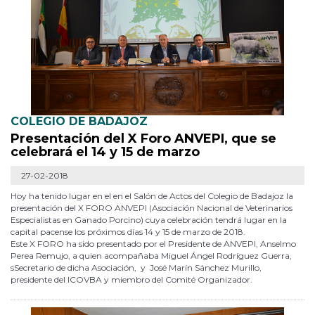
COLEGIO DE BADAJOZ
Presentación del X Foro ANVEPI, que se
celebrará el 14 y 15 de marzo
27-02-2018
Hoy ha tenido lugar en el en el Salón de Actos del Colegio de Badajoz la
presentación del X FORO ANVEPI (Asociación Nacional de Veterinarios
Especialistas en Ganado Porcino) cuya celebración tendrá lugar en la
capital pacense los próximos días 14 y 15 de marzo de 2018.
Este X FORO ha sido presentado por el Presidente de ANVEPI, Anselmo
Perea Remujo, a quien acompañaba Miguel Ángel Rodríguez Guerra,
sSecretario de dicha Asociación, y José Marín Sánchez Murillo,
presidente del ICOVBA y miembro del Comité Organizador.