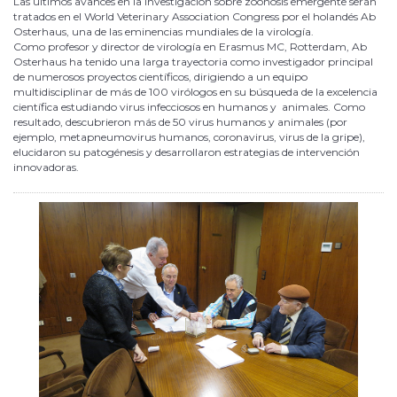
Las últimos avances en la investigación sobre zoonosis emergente serán
tratados en el World Veterinary Association Congress por el holandés Ab
Osterhaus, una de las eminencias mundiales de la virología.
Como profesor y director de virología en Erasmus MC, Rotterdam, Ab
Osterhaus ha tenido una larga trayectoria como investigador principal
de numerosos proyectos científicos, dirigiendo a un equipo
multidisciplinar de más de 100 virólogos en su búsqueda de la excelencia
científica estudiando virus infecciosos en humanos y animales. Como
resultado, descubrieron más de 50 virus humanos y animales (por
ejemplo, metapneumovirus humanos, coronavirus, virus de la gripe),
elucidaron su patogénesis y desarrollaron estrategias de intervención
innovadoras.