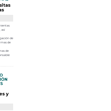
sitas
as
mientas
 así
agación de
ormas de
emas de
ponsable
MO
IÓN
OS
es y