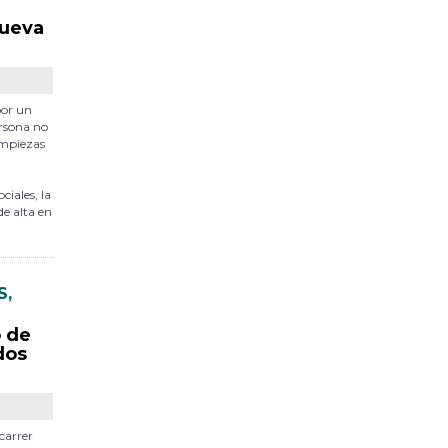
nueva
por un
ersona no
limpiezas
ciales, la
de alta en
S,
o de
dos
carrer