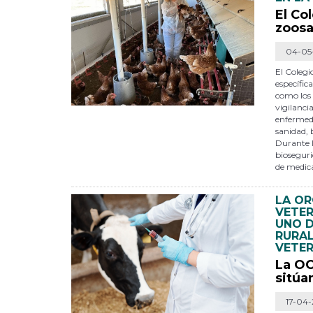
El Co
zoosa
04-05
El Colegi
específic
como los 
vigilanci
enfermed
sanidad, 
Durante l
bioseguri
de medic
LA OR
VETER
UNO D
RURAL
VETER
La OC
sitúa
17-04