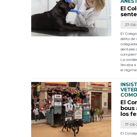
ANEST
El Co
sente
27-06
El Colegi
delito de
colegiada
dentales 
compleme
La conden
llevaba a
el régime
INSIS
VETER
COMO 
El Co
bous 
los f
17-06
El Consej