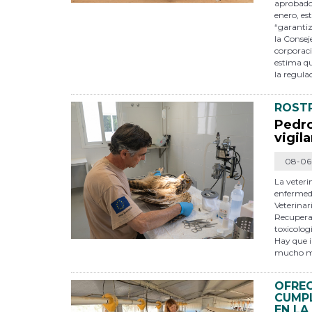
apro­ba­d
enero, es
“garantiza
la Consej
corporaci
estima qu
la regula
ROSTR
Pedro
vigil
08-06
La veteri
enfermeda
Veterinar
Recuperac
toxicolog
Hay que i
mucho más
OFREC
CUMPL
EN LA