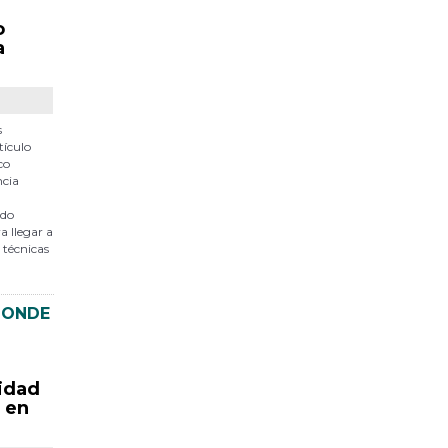
o
a
s
tículo
co
ncia
udo
a llegar a
 técnicas
DONDE
lidad
a en