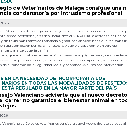
ESIA
legio de Veterinarios de Málaga consigue una 
ncia condenatoria por intrusismo profesional
-2026
o de Veterinarios de Málaga ha conseguido una nueva sentencia condenatoria 
 intrusismo profesional, tras denunciar ante el SEPRONA la actividad de una p
 y sin título habilitante de licenciada o graduada en Veterinaria que realizaba 
con ultrasonidos en perros, sin anestesia, y que ofertaba como un servicio
ntario a la peluquería canina.
ada, que anunciaba esta prestación a través de su página web y de sus redes so
 cabo en su propia vivienda, sin disponer de licencia de apertura, sin estar dada 
n de autónomos de la Seguridad Social y cobrando 35 euros por intervención.
TE EN LA NECESIDAD DE INCORPORAR A LOS
INARIOS EN TODAS LAS MODALIDADES DE FESTEJO
ESTÁ REGULADO EN LA MAYOR PARTE DEL PAÍS
nsejo Valenciano advierte que el nuevo decret
al carrer no garantiza el bienestar animal en to
estejos
-2026
o Valenciano de Colegios Veterinarios considera que el nuevo decreto de bous al 