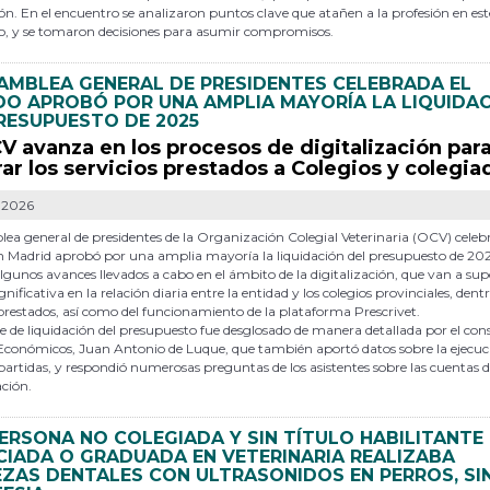
ión. En el encuentro se analizaron puntos clave que atañen a la profesión en est
 y se tomaron decisiones para asumir compromisos.
AMBLEA GENERAL DE PRESIDENTES CELEBRADA EL
O APROBÓ POR UNA AMPLIA MAYORÍA LA LIQUIDA
RESUPUESTO DE 2025
V avanza en los procesos de digitalización par
ar los servicios prestados a Colegios y colegia
-2026
ea general de presidentes de la Organización Colegial Veterinaria (OCV) celeb
 Madrid aprobó por una amplia mayoría la liquidación del presupuesto de 202
lgunos avances llevados a cabo en el ámbito de la digitalización, que van a su
nificativa en la relación diaria entre la entidad y los colegios provinciales, dentr
 prestados, así como del funcionamiento de la plataforma Prescrivet.
e de liquidación del presupuesto fue desglosado de manera detallada por el cons
Económicos, Juan Antonio de Luque, que también aportó datos sobre la ejecuci
 partidas, y respondió numerosas preguntas de los asistentes sobre las cuentas d
ción.
ERSONA NO COLEGIADA Y SIN TÍTULO HABILITANTE
CIADA O GRADUADA EN VETERINARIA REALIZABA
EZAS DENTALES CON ULTRASONIDOS EN PERROS, SI