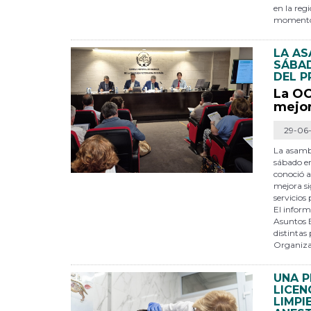
en la reg
momento,
LA AS
SÁBAD
DEL P
La OC
mejor
29-06
La asambl
sábado en
conoció a
mejora sig
servicios
El inform
Asuntos 
distintas
Organiza
UNA P
LICEN
LIMPI