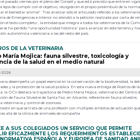
o el pasado viernes por el pleno del Consell y que está previsto que entre en vigor 
tá lejos de cumplir con el ob­jetivo, recogido en el propio preámbulo de la norma
r el bienestar animal”. Tras analizar sólo el articulado referido a los ve­teri­nar
ería de Emergencias e Interior no atendió a la petición realizada por carta de rem
ón el texto completo-, la entidad que integra a todos los veterinarios de la Co
e se ha perdido “una oportunidad his­tó­ri­ca” para avanzar en este terreno y 
ción autonómica valenciana a las del resto del país.
OS DE LA VETERINARIA
 María Mojica: fauna silvestre, toxicología y
ancia de la salud en el medio natural
-2026
naria desempeña un papel esencial en la conservación de la biodiversidad, la de
des y la protección de la salud pública. En esta nueva entrega de Rostros de la
ia, la OCV destaca la trayectoria de Pedro María Mojica, veterinario del Centro 
ión de Fauna Silvestre de Santa Faz, en Alicante, referente en fauna silvestre,
ía veterinaria y control de zoonosis.
nsistir en que se trata de una profesión con múltiples ámbitos de actuación qu
 allá de la clínica de animales de compañía.
E A SUS COLEGIADOS UN SERVICIO QUE PERMITE
IR EFICAZMENTE LOS REQUERIMIENTOS ESTABLEC
 NORMATIVA ESPAÑOLA Y EUROPEA DE SANIDAD AN