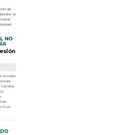
ción de
abordar la
e tiene
bilidad.
AL NO
ÑÍA
fesión
: el coste
tora en
 Carrera,
co,
a
cias.
a ni un
ADO