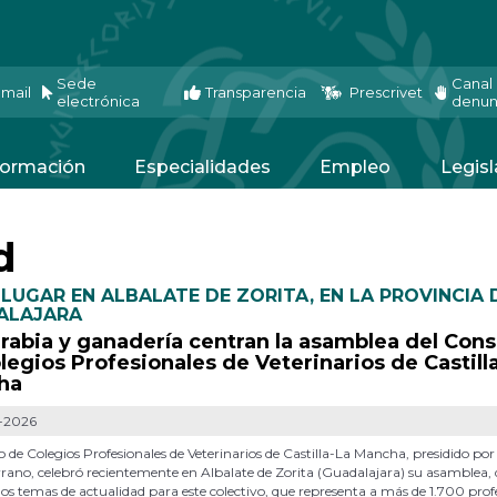
Sede
Canal
mail
Transparencia
Prescrivet
electrónica
denun
ormación
Especialidades
Empleo
Legisl
d
LUGAR EN ALBALATE DE ZORITA, EN LA PROVINCIA 
ALAJARA
 rabia y ganadería centran la asamblea del Con
legios Profesionales de Veterinarios de Castill
ha
-2026
o de Colegios Profesionales de Veterinarios de Castilla-La Mancha, presidido po
rano, celebró recientemente en Albalate de Zorita (Guadalajara) su asamblea,
los temas de actualidad para este colectivo, que representa a más de 1.700 prof