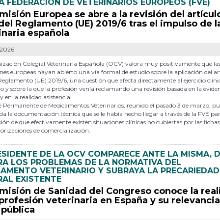
A FEDERACIÓN DE VETERINARIOS EUROPEOS (FVE)
misión Europea se abre a la revisión del artícul
 del Reglamento (UE) 2019/6 tras el impulso de l
inaria española
-2026
ización Colegial Veterinaria Española (OCV) valora muy positivamente que la
ones europeas hayan abierto una vía formal de estudio sobre la aplicación del ar
 Reglamento (UE) 2019/6, una cuestión que afecta directamente al ejercicio clíni
io y sobre la que la profesión venía reclamando una revisión basada en la evide
 y en la realidad asistencial.
é Permanente de Medicamentos Veterinarios, reunido el pasado 3 de marzo, p
oda la documentación técnica que se le había hecho llegar a través de la FVE par
sión de que efectivamente existen situaciones clínicas no cubiertas por las fichas
torizaciones de comercialización.
ESIDENTE DE LA OCV COMPARECE ANTE LA MISMA, 
RA LOS PROBLEMAS DE LA NORMATIVA DEL
AMENTO VETERINARIO Y SUBRAYA LA PRECARIEDAD
AL EXISTENTE
misión de Sanidad del Congreso conoce la rea
 profesión veterinaria en España y su relevanci
 pública