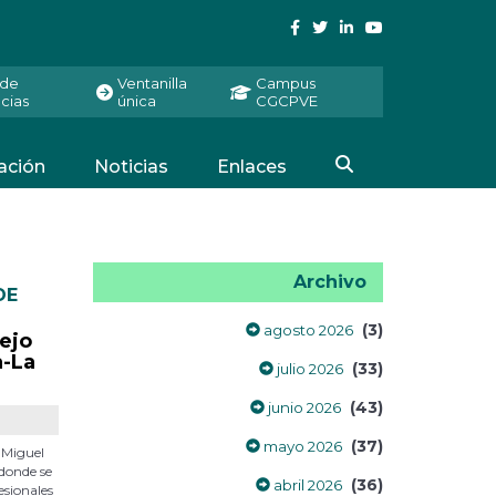
 de
Ventanilla
Campus
cias
única
CGCPVE
ación
Noticias
Enlaces
Archivo
DE
(3)
agosto 2026
sejo
a-La
(33)
julio 2026
(43)
junio 2026
(37)
mayo 2026
r Miguel
 donde se
(36)
abril 2026
esionales