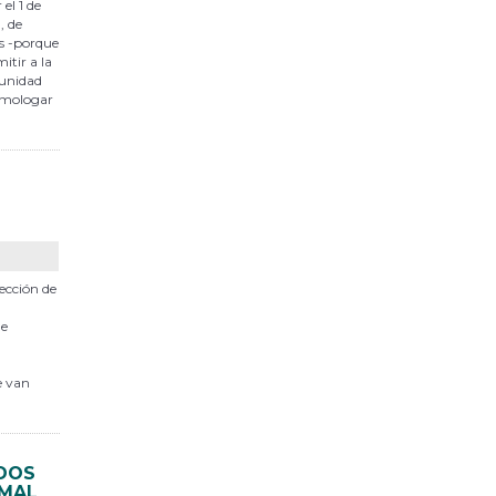
el 1 de
, de
ios -porque
itir a la
munidad
homologar
tección de
de
e van
IDOS
IMAL