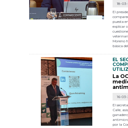
18-03
El presid
compareci
puesta en
explicar 
cuestione
veterinar
Moreno ha
básica de
EL SE
COMPR
UTILI
La OC
medid
antim
16-03
El secret
Calle, as
ganaderos
antimicro
por la C