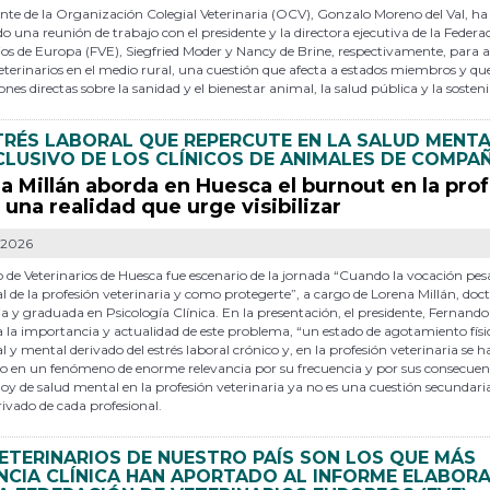
ente de la Organización Colegial Veterinaria (OCV), Gonzalo Moreno del Val, ha
 una reunión de trabajo con el presidente y la directora ejecutiva de la Federa
ios de Europa (FVE), Siegfried Moder y Nancy de Brine, respectivamente, para 
veterinarios en el medio rural, una cuestión que afecta a estados miembros y qu
ones directas sobre la sanidad y el bienestar animal, la salud pública y la sosteni
TRÉS LABORAL QUE REPERCUTE EN LA SALUD MENT
CLUSIVO DE LOS CLÍNICOS DE ANIMALES DE COMPA
a Millán aborda en Huesca el burnout en la pro
una realidad que urge visibilizar
-2026
o de Veterinarios de Huesca fue escenario de la jornada “Cuando la vocación pesa
 de la profesión veterinaria y como protegerte”, a cargo de Lorena Millán, doc
ia y graduada en Psicología Clínica. En la presentación, el presidente, Fernando
ó a la importancia y actualidad de este problema, “un estado de agotamiento físi
 y mental derivado del estrés laboral crónico y, en la profesión veterinaria se h
o en un fenómeno de enorme relevancia por su frecuencia y por sus consecuen
oy de salud mental en la profesión veterinaria ya no es una cuestión secundari
ivado de cada profesional.
ETERINARIOS DE NUESTRO PAÍS SON LOS QUE MÁS
NCIA CLÍNICA HAN APORTADO AL INFORME ELABOR