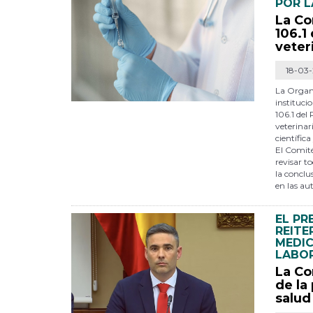
POR L
La Co
106.1
veter
18-03
La Organ
instituci
106.1 del
veterinar
científica
El Comit
revisar t
la conclu
en las au
EL PR
REITE
MEDIC
LABOR
La Co
de la
salud