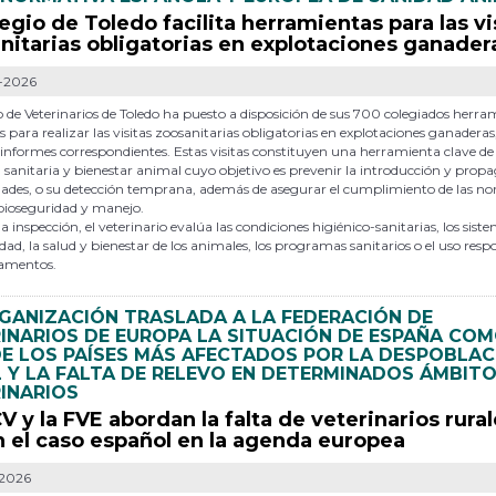
legio de Toledo facilita herramientas para las vi
nitarias obligatorias en explotaciones ganader
-2026
o de Veterinarios de Toledo ha puesto a disposición de sus 700 colegiados herra
as para realizar las visitas zoosanitarias obligatorias en explotaciones ganaderas,
informes correspondientes. Estas visitas constituyen una herramienta clave de
a sanitaria y bienestar animal cuyo objetivo es prevenir la introducción y prop
ades, o su detección temprana, además de asegurar el cumplimiento de las n
bioseguridad y manejo.
a inspección, el veterinario evalúa las condiciones higiénico-sanitarias, los sist
dad, la salud y bienestar de los animales, los programas sanitarios o el uso res
amentos.
GANIZACIÓN TRASLADA A LA FEDERACIÓN DE
INARIOS DE EUROPA LA SITUACIÓN DE ESPAÑA CO
E LOS PAÍSES MÁS AFECTADOS POR LA DESPOBLAC
 Y LA FALTA DE RELEVO EN DETERMINADOS ÁMBIT
INARIOS
V y la FVE abordan la falta de veterinarios rural
n el caso español en la agenda europea
-2026