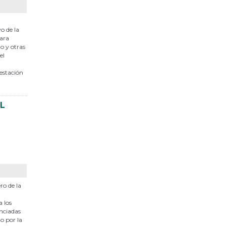
o de la
para
o y otras
el
restación
EL
ro de la
a los
anciadas
o por la