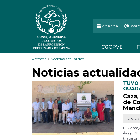
Agenda
Web
CGCPVE
F
Portada
>
Noticias actualidad
Noticias actualida
TUVO 
GUAD
Caza,
de Co
Manc
08-07
El Consej
Ángel Ser
trataron 