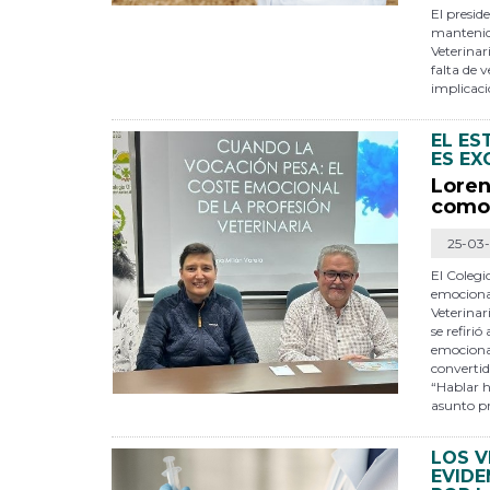
El presid
mantenido
Veterinar
falta de 
implicaci
EL ES
ES EX
Loren
como 
25-03
El Colegi
emocional
Veterinar
se refiri
emocional
convertid
“Hablar h
asunto pr
LOS V
EVIDE