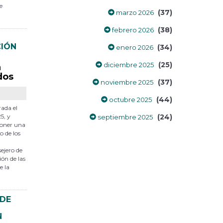
e
(37)
marzo 2026
(38)
febrero 2026
CIÓN
(34)
enero 2026
(25)
diciembre 2025
a
dos
(37)
noviembre 2025
(44)
octubre 2025
rada el
5, y
(24)
septiembre 2025
poner una
o de los
ejero de
ón de las
e la
 DE
N